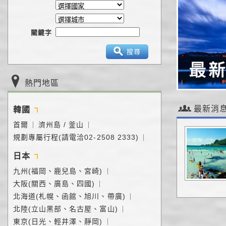
關鍵字
搜尋
熱門地區
最新消
韓國
首爾
濟州島 / 釜山
｜
｜
規劃專屬行程(請電洽02-2508 2333)
｜
日本
九州(福岡、鹿兒島、宮崎)
｜
大阪(關西、廣島、四國)
｜
北海道(札幌、函館、旭川、帶廣)
｜
北陸(立山黑部、名古屋、富山)
｜
東京(日光、輕井澤、靜岡)
｜