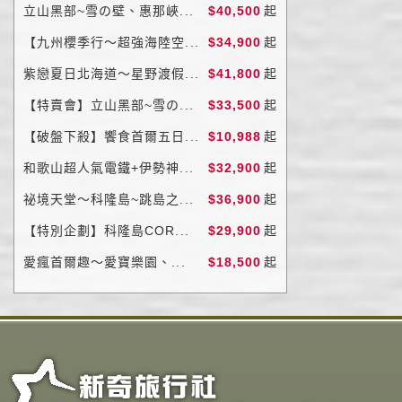
立山黑部~雪の壁、惠那峽...
$40,500
起
【九州櫻季行～超強海陸空...
$34,900
起
紫戀夏日北海道～星野渡假...
$41,800
起
【特賣會】立山黑部~雪の...
$33,500
起
【破盤下殺】饗食首爾五日...
$10,988
起
和歌山超人氣電鐵+伊勢神...
$32,900
起
祕境天堂～科隆島~跳島之...
$36,900
起
【特別企劃】科隆島COR...
$29,900
起
愛瘋首爾趣～愛寶樂園、...
$18,500
起