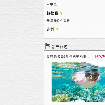
峇里島
｜
菲律賓
長灘島&科隆島
｜
非洲
最新旅遊
愛戀長灘島(升等四星兩晚...
$25,9