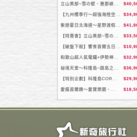
立山黑部~雪の壁、惠那峽...
$40,5
【九州櫻季行～超強海陸空...
$34,9
紫戀夏日北海道～星野渡假...
$41,8
【特賣會】立山黑部~雪の...
$33,5
【破盤下殺】饗食首爾五日...
$10,9
和歌山超人氣電鐵+伊勢神...
$32,9
祕境天堂～科隆島~跳島之...
$36,9
【特別企劃】科隆島COR...
$29,9
愛瘋首爾趣～愛寶樂園、...
$18,5