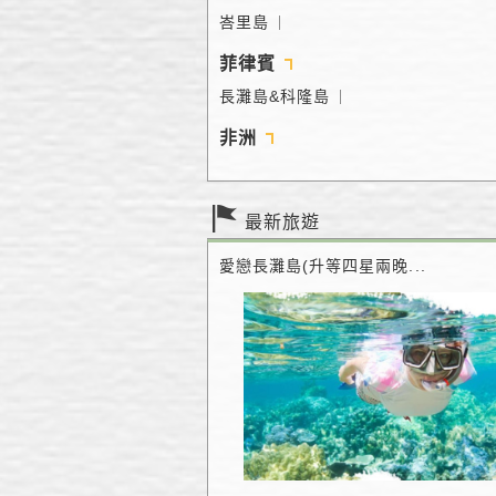
峇里島
｜
菲律賓
長灘島&科隆島
｜
非洲
最新旅遊
愛戀長灘島(升等四星兩晚...