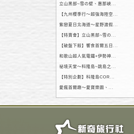
立山黑部~雪の壁、惠那峽...
【九州櫻季行～超強海陸空...
紫戀夏日北海道～星野渡假...
【特賣會】立山黑部~雪の...
【破盤下殺】饗食首爾五日...
和歌山超人氣電鐵+伊勢神...
祕境天堂～科隆島~跳島之...
【特別企劃】科隆島COR...
愛瘋首爾趣～愛寶樂園、...