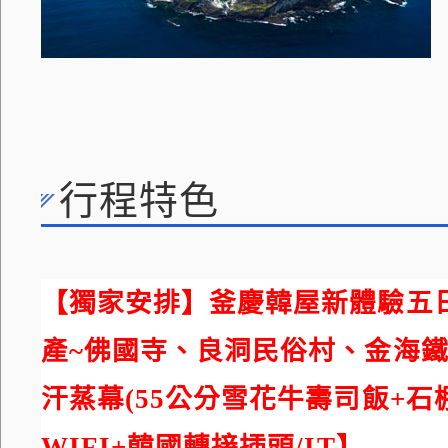
行程特色
【獨家安排】
釜慶韓屋新體驗五
產~佛國寺、良洞民俗村、金海
汗蒸幕(55公分雪花牛壽司飯+石
WIFI+韓國轉接插頭/IT】