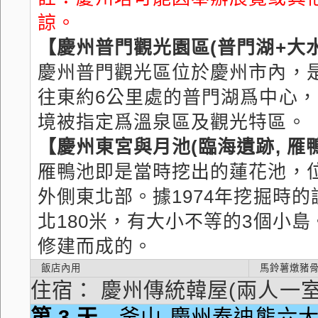
諒。
【慶州普門觀光園區(普門湖+大
慶州普門觀光區位於慶州市內，
往東約6公里處的普門湖爲中心，占
境被指定爲溫泉區及觀光特區。
【慶州東宮與月池(臨海遺跡, 雁
雁鴨池即是當時挖出的蓮花池，位
外側東北部。據1974年挖掘時
北180米，有大小不等的3個小
修建而成的。
飯店內用
馬鈴薯燉豬骨
住宿： 慶州傳統韓屋(兩人一室
第 3 天
釜山-慶州泰迪熊六大