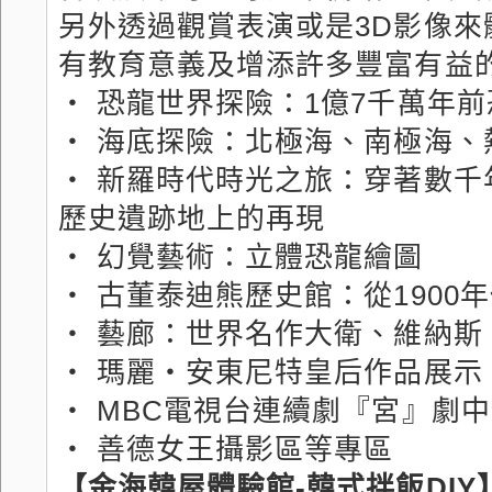
另外透過觀賞表演或是3D影像
有教育意義及增添許多豐富有益
‧ 恐龍世界探險：1億7千萬年
‧ 海底探險：北極海、南極海
‧ 新羅時代時光之旅：穿著數
歷史遺跡地上的再現
‧ 幻覺藝術：立體恐龍繪圖
‧ 古董泰迪熊歷史館：從1900
‧ 藝廊：世界名作大衛、維納
‧ 瑪麗‧安東尼特皇后作品展示
‧ MBC電視台連續劇『宮』劇
‧ 善德女王攝影區等專區
【金海韓屋體驗館-韓式拌飯DIY