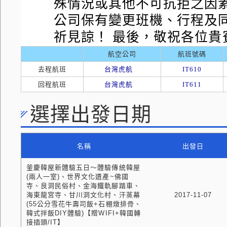
殊情況或其他不可抗拒之因
公司保有變更班機、行程及
祈見諒！ 最後，敬祝各位貴
航空公司
航班號碼
去程航班
台灣虎航
IT610
回程航班
台灣虎航
IT611
選擇出發日期
名稱
出發日
釜慶韓屋新體驗五日～體驗傳統韓屋
(兩人一室)、世界文化遺產~佛國
寺、良洞民俗村、金海鐵軌腳踏車、
海東龍宮寺、甘川洞文化村、汗蒸幕
2017-11-07
(55公分雪花牛壽司飯+石棚燉排骨、
韓式拌飯DIY體驗)【贈WIFI+韓國轉
接插頭/IT】