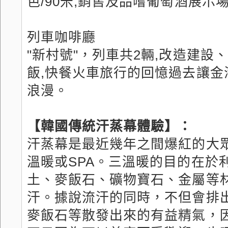
色/90米,銷售及品嚐葡萄酒展示場
列車咖啡廳
"新村號"，列車共2輛,改造建
飯,快餐火車旅行的回憶過去讓金
浪漫。
【韓國傳統汗蒸幕體驗】：
汗蒸幕是最近幾年之間爆紅的大
溫暖或SPA。三溫暖的目的在於
土、麥飯石、礦物寶石、金屬等材
汗。據說流汗的同時，不但會排
麥飯石等散發出來的有益精氣，