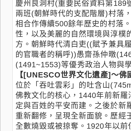
慶州良洞村(重要民俗資料第18
兩班(朝鮮時代的支配階層)村落
相合作傳續500餘年歷史的村落
性，以及美麗的自然環境與淳樸
方。朝鮮時代清白吏((賦予兼具
的官職者的稱呼))愚齋孫仲暾(14
(1491~1553)等優秀政治人物
【[UNESCO世界文化遺產]～
位於「吞吐雲彩」的吐含山(74
佛教文化的核心，1440年前新
定與百姓的平安而建。之後於新羅景
重新翻修，呈現全新面貌。歷經
全數燒毀或被掠奪。1920年以