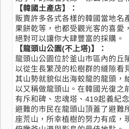
【韓國土產店】：
販賣許多各式各樣的韓國當地名
果餅乾等，也都受觀光客的喜愛
絕對可以讓你大肆豐富的採購。
【龍頭山公園(不上塔)】：
龍頭山公園位於釜山市區內的丘
以從生長繁茂的松樹群的縫隙看
其山勢就貌似出海蛟龍的龍頭，
以又稱做龍頭山。在韓國光復之
有斥和碑、忠魂塔、419起義紀
避難的市民在龍頭山頂蓋了避難
座荒山，所幸植樹的努力有成，