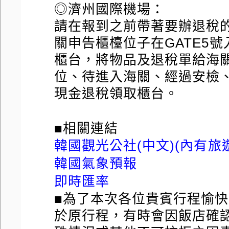
◎濟州國際機場：
請在報到之前帶著要辦退稅
關申告櫃檯位子在GATE5號
櫃台，將物品及退稅單給海
位、待進入海關、經過安檢
現金退稅領取櫃台。
■相關連結
韓國觀光公社(中文)(內有旅
韓國氣象預報
即時匯率
■為了本次各位貴賓行程愉
於原行程，有時會因飯店確