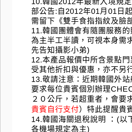
10.韓國2012年最新入境
部公告:自2012年01月01
需留下《雙手食指指紋及臉
11.韓國團體會有隨團服務
為主半工半讀，可視本身需
先告知攝影小弟)
12.本產品報價中所含景點
受其他折扣與優惠，亦不另
13.敬請注意：近期韓國外
要求每位貴賓個別辦理CHEC
２０公斤，若超重者，會要
貴賓自行支付
）特此提醒貴
14.韓國海關退稅說明 ：
各機場規定為主)