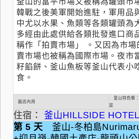
釜山的富平市場又被稱為罐頭市
韓戰之後美軍開始進駐，軍用品
中尤以水果、魚類等各類罐頭為
多經由此處供給各類批發進口商
稱作「拍賣市場」 。又因為市
賣市場也被稱為國際市場。夜市
籽餡餅、釜山魚板等釜山代表小
食。
釜山特色餐：
飯店內用
菜
住宿：
釜山HILLSIDE HOTE
第 5 天
釜山-冬柏島Nurimar
+迎月嶺-韓國土產店-龍頭山公