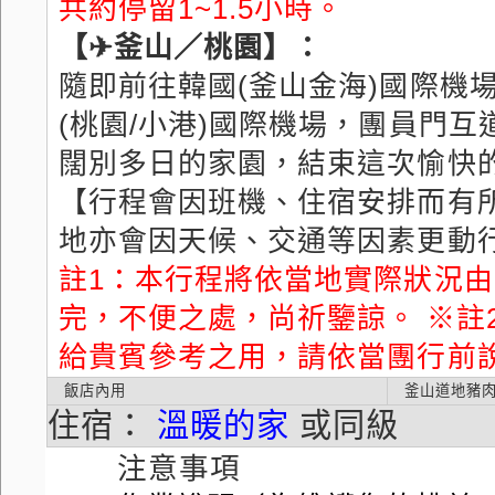
共約停留1~1.5小時。
【✈釜山／桃園】：
隨即前往韓國(釜山金海)國際機
(桃園/小港)國際機場，團員門
闊別多日的家園，結束這次愉快
【行程會因班機、住宿安排而有
地亦會因天候、交通等因素更動
註1：本行程將依當地實際狀況
完，不便之處，尚祈鑒諒。 ※註
給貴賓參考之用，請依當團行前
飯店內用
釜山道地豬肉
住宿：
溫暖的家
或同級
注意事項