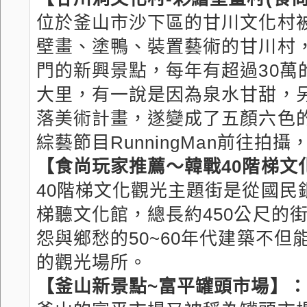
位於釜山市沙下區的甘川文化村被
壁畫、塗鴨、裝置藝術的甘川村
門的新興景點，每年有超過30
大里，有一說是因為泉水甘甜，另
落美術計畫，遂變成了五顏六色
綜藝節目RunningMan前往拍
【食尚玩家推薦～韓戰40階梯文
40階梯文化觀光主題街是從國民
梯聽文化館，總長約450公尺的
怨與鄉愁的50~60年代建築不
的觀光場所。
【釜山新景點~富平罐頭市場】：