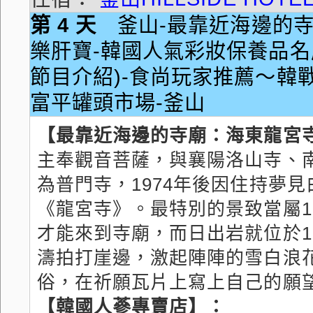
第 4 天
釜山-最靠近海邊的寺
樂肝寶-韓國人氣彩妝保養品名
節目介紹)-食尚玩家推薦～韓
富平罐頭市場-釜山
【最靠近海邊的寺廟：海東龍宮
主奉觀音菩薩，與襄陽洛山寺、
為普門寺，1974年後因住持夢
《龍宮寺》。最特別的景致當屬1
才能來到寺廟，而日出岩就位於1
濤拍打崖邊，激起陣陣的雪白浪
俗，在祈願瓦片上寫上自己的願
【韓國人蔘專賣店】：