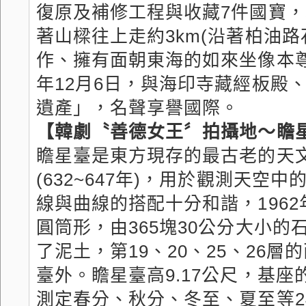
復原及補修工程與收藏7件國寶
著山樑往上走約3km(沿著柏油路
作、擁有面朝東海的如來坐像本尊
年12月6日，與海印寺藏經板殿
遺產」，名聲享譽國際。
【韓劇〝善德女王〞拍攝地～瞻星
瞻星臺是東方現存的最古老的天文
(632~647年)，用於觀測天
線與曲線的搭配十分和諧，1962
圓筒形，由365塊30公分大小的
了泥土，第19、20、25、26
臺外。瞻星臺高9.17公尺，基座
測定春分、秋分、冬至、夏至等