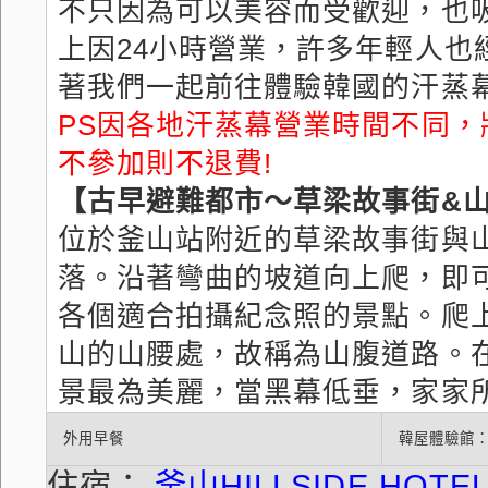
不只因為可以美容而受歡迎，也
上因24小時營業，許多年輕人
著我們一起前往體驗韓國的汗蒸
PS因各地汗蒸幕營業時間不同
不參加則不退費!
【古早避難都市～草梁故事街&
位於釜山站附近的草梁故事街與
落。沿著彎曲的坡道向上爬，即
各個適合拍攝紀念照的景點。爬
山的山腰處，故稱為山腹道路。
景最為美麗，當黑幕低垂，家家
外用早餐
韓屋體驗館：
住宿：
釜山HILLSIDE HOTE