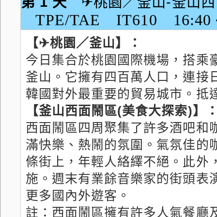
第 1 天
✈桃園／釜山-釜山西
TPE/TAE IT610 16:40 ~
【✈桃園／釜山】：
今日集合於桃園國際機場，搭乘
釜山。它擁有四百萬人口，連接
韓國對外最重要的貿易城市。抵
【釜山西面鬧區(美食大探索)】
西面鬧區四周聚集了許多酒吧和
滿快樂、熱鬧的氛圍。氣氛佳的
條街上，年輕人絡繹不絕。此外
施。週末有業餘音樂家的街頭表
更多國內外遊客。
註：西面鬧區擁有許多人氣餐廳