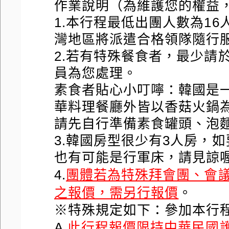
作業說明（為維護您的權益
1.本行程最低出團人數為16人
灣地區將派遣合格領隊隨行
2.若有特殊餐食者，最少請
員為您處理。
素食者貼心小叮嚀：韓國是
華料理餐廳外皆以香菇火鍋
請先自行準備素食罐頭、泡麵.
3.韓國房型很少有3人房，
也有可能是行軍床，請見諒喔
4.
團體若為特殊拜會團、會
之報價，需另行報價
。
※特殊規定如下：參加本行
A.
此行程報價限持中華民國