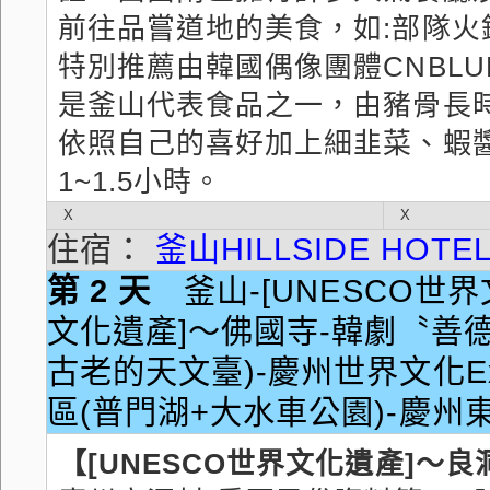
前往品嘗道地的美食，如:部隊火
特別推薦由韓國偶像團體CNBL
是釜山代表食品之一，由豬骨長
依照自己的喜好加上細韭菜、蝦
1~1.5小時。
X
X
住宿：
釜山HILLSIDE HOTE
第 2 天
釜山-[UNESCO世界
文化遺產]～佛國寺-韓劇〝善
古老的天文臺)-慶州世界文化E
區(普門湖+大水車公園)-慶州東
【[UNESCO世界文化遺產]～