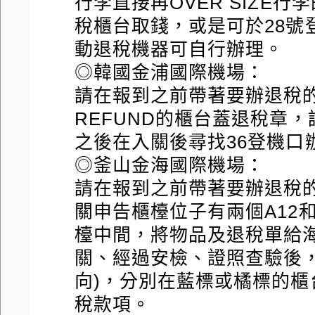
行李直接再OVER SIZE
稅櫃台取錢，或是可於28號
動退稅機器可自行辦理。
◎韓國金浦國際機場：
請在報到之前帶著要辦退稅的
REFUND的櫃台蓋退稅章
之後在入關後尋找36登機口
◎釜山金海國際機場：
請在報到之前帶著要辦退稅
關申告櫃檯位子有兩個A12和
檯中間，將物品及退稅單給
關、經過安檢、證照查驗後，
向)，分別在藍標或橘標的
稅款項。