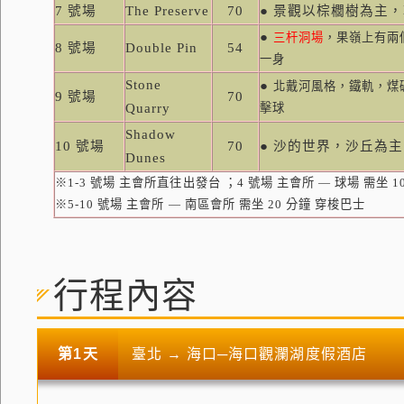
7
號場
The Preserve
70
● 景觀以棕櫚樹為主
●
三杆洞場
，果嶺上有兩
8
號場
Double Pin
54
一身
Stone
●
北戴河風格，鐵軌，煤
9
號場
70
Quarry
擊球
Shadow
10
號場
70
● 沙的世界，沙丘為
Dunes
※
1-3
號場 主會所直往出發台 ；
4
號場 主會所 — 球場 需坐
1
※
5-10
號場 主會所 — 南區會所 需坐
20
分鐘 穿梭巴士
行程內容
第1天
臺北 → 海口─海口觀瀾湖度假酒店