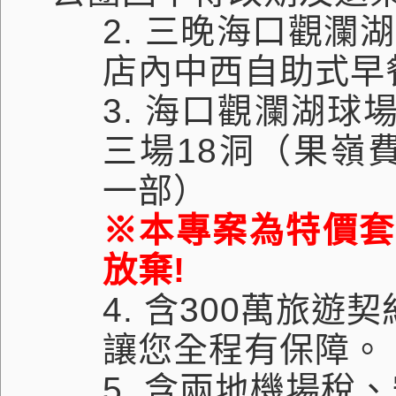
2.
三晚海口觀瀾湖
店內中西自助式早
3.
海口觀瀾湖球
三場
18
洞（果嶺
一部
）
※本專案為特價套
放棄
!
4.
含
300
萬旅遊契
讓您全程有保障。
5.
含兩地機場稅、