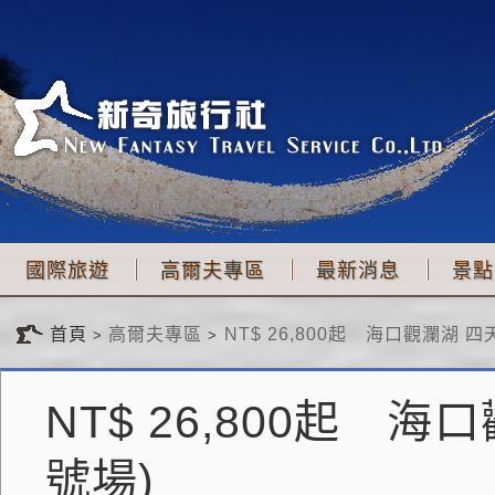
國際旅遊
高爾夫專區
最新消息
景點
首頁
高爾夫專區
NT$ 26,800起　海口觀瀾湖 四天三
NT$ 26,800起 海
號場)