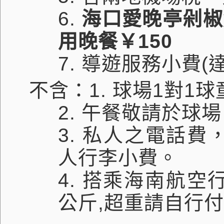
6.
海口愛晚亭剁椒
用晚餐￥
150
7.
導遊服務小費
(
不含：
1.
球場
1
對
1
球
2.
午餐敬請於球場
3.
私人之電話費
人行李小費。
4.
搭乘海南航空
公斤
,
超重請自行