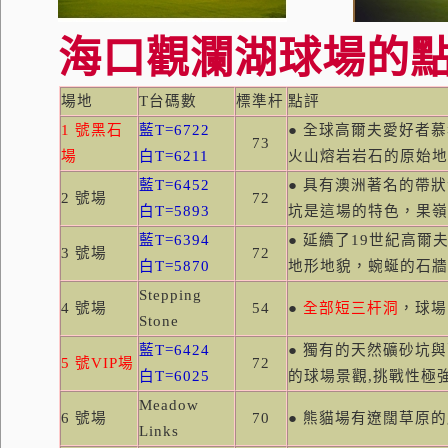
海口觀瀾湖球場的點
場地
T
台碼數
標準杆
點評
1
號黑石
藍
T=6722
● 全球高爾夫愛好者
73
場
白
T=6211
火山熔岩岩石的原始
藍
T=6452
● 具有澳洲著名的帶
2
號場
72
白
T=5893
坑是這場的特色，果
藍
T=6394
● 延續了
19
世紀高爾
3
號場
72
白
T=5870
地形地貌，蜿蜒的石
Stepping
4
號場
54
●
全部短三杆洞
，球場
Stone
藍
T=6424
● 獨有的天然礦砂坑
5
號
VIP
場
72
白
T=6025
的球場景觀
,
挑戰性極
Meadow
6
號場
70
● 熊貓場有遼闊草原
Links